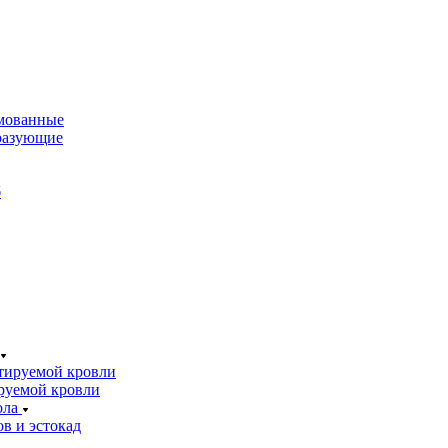
мованные
разующие
б
тируемой кровли
руемой кровли
ола
в и эстокад