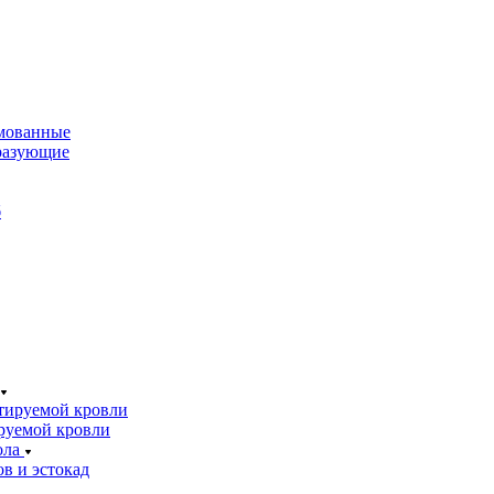
мованные
разующие
б
тируемой кровли
руемой кровли
ола
в и эстокад