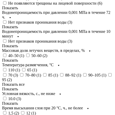
Не появляются трещины на лицевой поверхности (
6
)
Показать
Водонепроницаемость при давлении 0,001 МПа в течение 72
ч.
Нет признаков проникания воды (
3
)
Показать
Водонепроницаемость при давлении 0,001 МПа в течение 10
минут
Нет признаков проникания воды (
3
)
Показать
Массовая доля летучих веществ, в пределах, %
40–50 (
1
)
50–60 (
2
)
Показать
Температура размягчения, °С
110 (
1
)
65 (
1
)
70 (
3
)
70–80 (
1
)
85 (
1
)
88–92 (
1
)
90–105 (
1
)
95 (
2
)
Показать все
Показать
Условная вязкость, с., не ниже
10.0 (
3
)
Показать
Время высыхания слоя при 20 °С, ч., не более
1,5 (
2
)
12 (
1
)