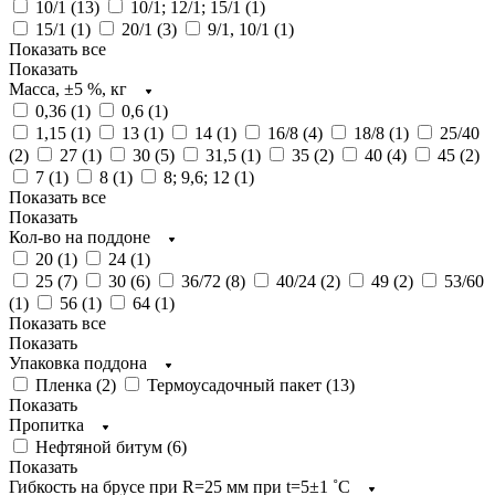
10/1 (
13
)
10/1; 12/1; 15/1 (
1
)
15/1 (
1
)
20/1 (
3
)
9/1, 10/1 (
1
)
Показать все
Показать
Масса, ±5 %, кг
0,36 (
1
)
0,6 (
1
)
1,15 (
1
)
13 (
1
)
14 (
1
)
16/8 (
4
)
18/8 (
1
)
25/40
(
2
)
27 (
1
)
30 (
5
)
31,5 (
1
)
35 (
2
)
40 (
4
)
45 (
2
)
7 (
1
)
8 (
1
)
8; 9,6; 12 (
1
)
Показать все
Показать
Кол-во на поддоне
20 (
1
)
24 (
1
)
25 (
7
)
30 (
6
)
36/72 (
8
)
40/24 (
2
)
49 (
2
)
53/60
(
1
)
56 (
1
)
64 (
1
)
Показать все
Показать
Упаковка поддона
Пленка (
2
)
Термоусадочный пакет (
13
)
Показать
Пропитка
Нефтяной битум (
6
)
Показать
Гибкость на брусе при R=25 мм при t=5±1 ˚С