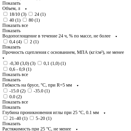
Показать
Объем, л
18/10 (
3
)
24 (
1
)
40 (
1
)
80 (
1
)
Показать все
Показать
Водопоглощение в течение 24 ч, % по массе, не более
0,4 (
4
)
2 (
1
)
Показать
Прочность сцепления с основанием, МПА (кг/см²), не менее
-0,30 (3,0) (
3
)
0,1 (1,0) (
1
)
0,6 - 0,9 (
1
)
Показать все
Показать
Гибкость на брусе, °С, при R=5 мм
-15.0 (
2
)
-35.0 (
1
)
0.0 (
2
)
Показать все
Показать
Глубина проникновения иглы при 25 °C, 0.1 мм
21–40 (
1
)
5–20 (
1
)
Показать
Растяжимость при 25 °C, не менее