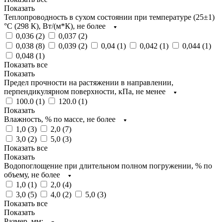
Показать
Теплопроводность в сухом состоянии при температуре (25±1)
°С (298 К), Вт/(м*К), не более
0,036 (
2
)
0,037 (
2
)
0,038 (
8
)
0,039 (
2
)
0,04 (
1
)
0,042 (
1
)
0,044 (
1
)
0,048 (
1
)
Показать все
Показать
Предел прочности на растяжении в направлении,
перпендикулярном поверхности, кПа, не менее
100.0 (
1
)
120.0 (
1
)
Показать
Влажность, % по массе, не более
1,0 (
3
)
2,0 (
7
)
3,0 (
2
)
5,0 (
3
)
Показать все
Показать
Водопоглощение при длительном полном погружении, % по
объему, не более
1,0 (
1
)
2,0 (
4
)
3,0 (
5
)
4,0 (
2
)
5,0 (
3
)
Показать все
Показать
Размер, мм: