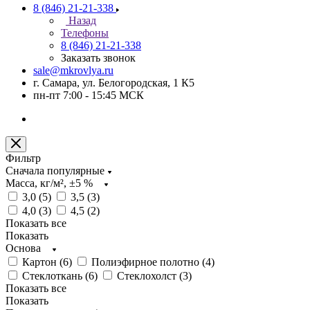
8 (846) 21-21-338
Назад
Телефоны
8 (846) 21-21-338
Заказать звонок
sale@mkrovlya.ru
г. Самара, ул. Белогородская, 1 К5
пн-пт 7:00 - 15:45 МСК
Фильтр
Сначала популярные
Масса, кг/м², ±5 %
3,0 (
5
)
3,5 (
3
)
4,0 (
3
)
4,5 (
2
)
Показать все
Показать
Основа
Картон (
6
)
Полиэфирное полотно (
4
)
Стеклоткань (
6
)
Стеклохолст (
3
)
Показать все
Показать