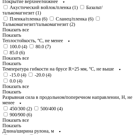
Покрытие верхнее/нижнее
Акустический войлок/пленка (
1
)
Базальт/
талькомагнезит (
1
)
Пленка/пленка (
6
)
Сланец/пленка (
6
)
Талькомагнезит/талькомагнезит (
2
)
Показать все
Показать
Теплостойкость, °C, не менее
100.0 (
4
)
80.0 (
7
)
85.0 (
6
)
Показать все
Показать
Температура гибкости на брусе R=25 мм, °C, не выше
-15.0 (
4
)
-20.0 (
4
)
0.0 (
4
)
Показать все
Показать
Разрывная сила в продольном/поперечном направлении, H, не
менее
450/300 (
2
)
500/400 (
4
)
900/900 (
6
)
Показать все
Показать
Длина/ширина рулона, м